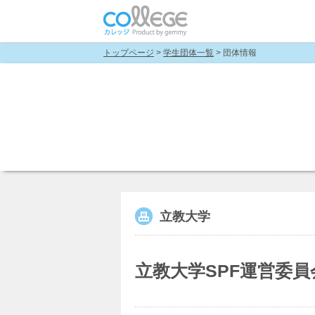
トップページ
>
学生団体一覧
> 団体情報
立教大学
立教大学SPF運営委員