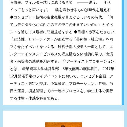
る情報、フィルター越しに感じる音楽 ———違う、 セカ
イってもっと広いはず。 魂を震わせるものは時代を超える
◆コンセプト：技術の進化発展が目まぐるしい今の時代。「何
でもデジタル化が進むこの世の中このままでいいのか」とイベ
ントを通して来場者に問題提起をする ◆目標：赤字をださない
「経済性」とアーティストが追及する「芸術性・社会性」を両
立させたイベントをつくる。経営学部の授業の一環として、エ
ンターテインメントビジネスの収支構造を体感的に学ぶ。出演
者・来場者の感動を創造する。 ◇アーティストプロモーション
とは。 産業能率大学経営学部 3年次配当の演習科目。 2017年
12月開催予定のライブイベントにおいて、コンセプト企画、ア
ーティスト選定と交渉、予算策定、プロモーション、券売、当
日の運営、損益管理までの一連のプロセスを、学生主体で実行
する体験・体感型科目である。