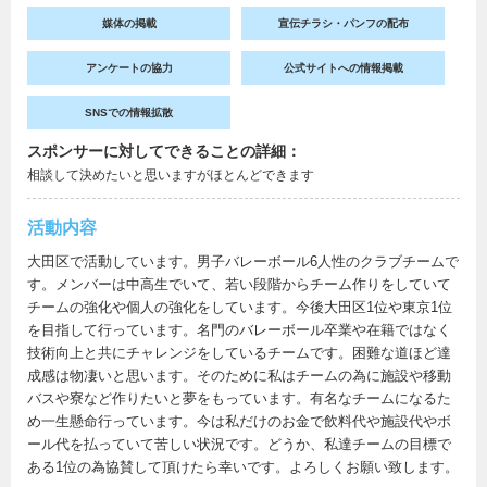
媒体の掲載
宣伝チラシ・パンフの配布
アンケートの協力
公式サイトへの情報掲載
SNSでの情報拡散
スポンサーに対してできることの詳細：
相談して決めたいと思いますがほとんどできます
活動内容
大田区で活動しています。男子バレーボール6人性のクラブチームで
す。メンバーは中高生でいて、若い段階からチーム作りをしていて
チームの強化や個人の強化をしています。今後大田区1位や東京1位
を目指して行っています。名門のバレーボール卒業や在籍ではなく
技術向上と共にチャレンジをしているチームです。困難な道ほど達
成感は物凄いと思います。そのために私はチームの為に施設や移動
バスや寮など作りたいと夢をもっています。有名なチームになるた
め一生懸命行っています。今は私だけのお金で飲料代や施設代やボ
ール代を払っていて苦しい状況です。どうか、私達チームの目標で
ある1位の為協賛して頂けたら幸いです。よろしくお願い致します。