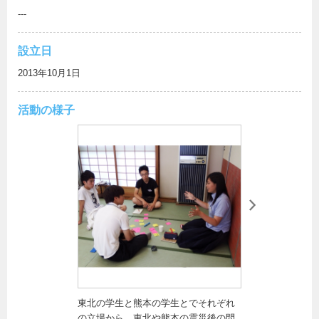
---
設立日
2013年10月1日
活動の様子
東北の学生と熊本の学生とでそれぞれ
プロジェクト
の立場から、東北や熊本の震災後の問
東で街頭募金