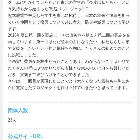
グラムに行かせていただいた東北の学生の「今度は私たちが」とい
う気持ちから始まった”恩送りプロジェクト”
熊本地震で被災した学生を東北に招待し、日本の将来や復興を担っ
ていく仲間として復興について共に考え、防災や減災について学び
ます。
2016年夏に第一回を実施し、その改善点を踏まえ第二回の実施を企
画しています。第一回はただ熊本の力になりたい、私たちらしい形
で支援をしたいという強い気持ちを胸に、たくさんの初めてのこと
に挑戦しました。
企画実行委員が高校生だったこともあり、わからないことばかりで
たくさんの壁にぶつかりながらも様々な大人の方の力をお貸しいた
だき、実施まで結びつけることができました。
今年は、一回目が実現したことでより大きくなった気持ちを胸にさ
らに充実したプロジェクトを作り上げていきたいと思っています。
団体人数
23人
公式サイトURL