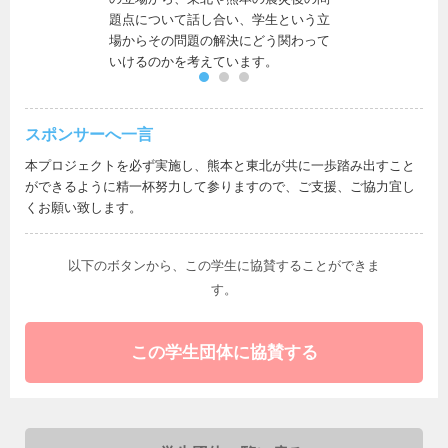
題点について話し合い、学生という立
支援してくだ
場からその問題の解決にどう関わって
る貴重な時間
いけるのかを考えています。
スポンサーへ
一言
本プロジェクトを必ず実施し、熊本と東北が共に一歩踏み出すこと
ができるように精一杯努力して参りますので、ご支援、ご協力宜し
くお願い致します。
以下のボタンから、この学生に協賛することができま
す。
この学生団体に協賛する