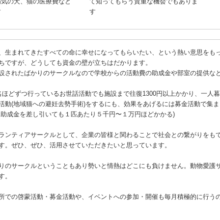
病気の犬、猫の医療費など
て知ってもらう貴重な機会でもありま
す
す
、生まれてきたすべての命に幸せになってもらいたい、という熱い意思をも
ちですが、どうしても資金の壁が立ちはだかります。
設されたばかりのサークルなので学校からの活動費の助成金や部室の提供な
名ほどずつ行っているお世話活動でも施設まで往復1300円以上かかり、一人
R活動(地域猫への避妊去勢手術)をするにも、効果をあげるには募金活動で集
る助成金を差し引いても１匹あたり５千円〜１万円ほどかかる)
ランティアサークルとして、企業の皆様と関わることで社会との繋がりをも
す。ぜひ、ぜひ、活用させていただきたいと思っています。
りのサークルということもあり勢いと情熱はどこにも負けません。動物愛護
す。
所での啓蒙活動・募金活動や、イベントへの参加・開催も毎月積極的に行う