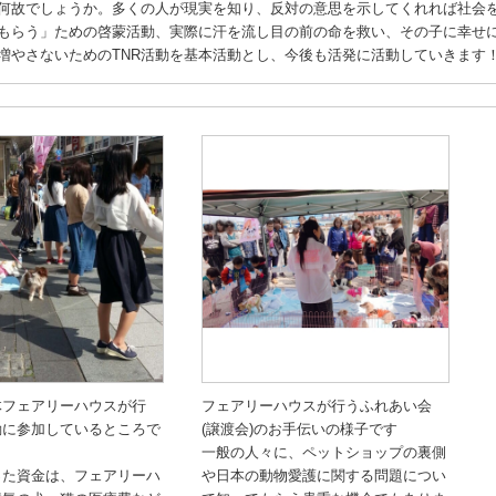
何故でしょうか。多くの人が現実を知り、反対の意思を示してくれれば社会
もらう」ための啓蒙活動、実際に汗を流し目の前の命を救い、その子に幸せ
増やさないためのTNR活動を基本活動とし、今後も活発に活動していきます
体フェアリーハウスが行
フェアリーハウスが行うふれあい会
動に参加しているところで
(譲渡会)のお手伝いの様子です
一般の人々に、ペットショップの裏側
った資金は、フェアリーハ
や日本の動物愛護に関する問題につい