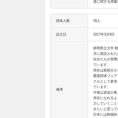
護に関する啓蒙
団体人数
30人
設立日
2017年3月9日
静岡県立大学 動
月に新設された
自分たちが実際
ています。
現在は殺処分さ
愛護団体フェア
クルとして参加
ています。
備考
今後は資金が集
存在になれるよ
力していくこと
きたいと思って
日本には動物好