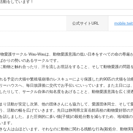
活動をしています！
公式サイトURL
mobile.twi
物愛護サークル Wau-Wauは、動物愛護意識の低い日本をすべての命の尊厳が
ばかりの勢いのあるサークルです。
に動物と触れ合ったり、汗を流しお世話をすること、そして動物愛護の問題
れる予定の犬猫や繁殖場崩壊のレスキューにより保護した約90匹の犬猫を治
リーハウスへ、毎日放課後に交代でお手伝いにいっています。また土日には
したりして、サークル自体の知名度をあげることと、動物愛護意識を広く浸
まり活動が安定し次第、他の団体さんにも協力して、愛護団体同士、そして
う、活動の幅を広げていきます。先日は静岡県立富岳館高校の動物愛好部の
を話しました。また圧倒的に多い猫(子猫)の殺処分数を減らすため、地域猫の
います。
きな人は山ほどいます。それなのに動物に関わる残酷な行為(殺処分、動物実験