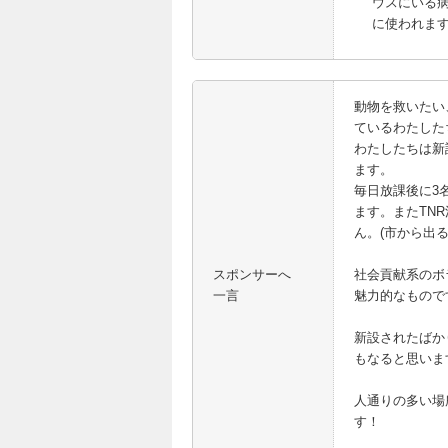
ウスにいる
に使われま
動物を救いたい
ているわたした
わたしたちは新
ます。
毎日放課後に3
ます。またTN
ん。(市から出
スポンサーへ
社会貢献系のボ
一言
魅力的なもので
新設されたばか
もなると思いま
人通りの多い場
す！