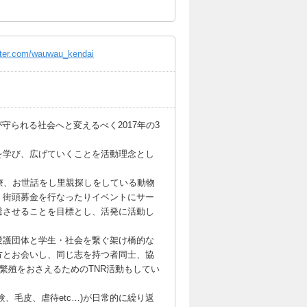
tter.com/wauwau_kendai
守られる社会へと変えるべく2017年の3
を学び、広げていくことを活動理念とし
療、お世話をし里親探しをしている動物
、街頭募金を行なったりイベントにサー
透させることを目標とし、活発に活動し
愛護団体と学生・社会を繋ぐ架け橋的な
方とお会いし、同じ志を持つ者同士、協
繁殖をおさえるためのTNR活動もしてい
、毛皮、虐待etc…)が日常的に繰り返