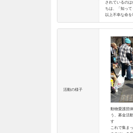
されているのは
ちは、「知って
以上不幸な命を
活動の様子
動物愛護団
う、募金活
す
これで集ま