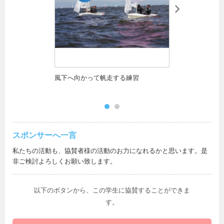
風下へ向かって帆走する練習
2020年度全
（インカレ）に
クを1位回航し
スポンサーへ
一言
私たちの活動も、協賛者様の活動のお力になれるかと思います。是
非ご検討よろしくお願い致します。
以下のボタンから、この学生に協賛することができま
す。